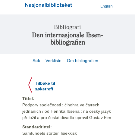
English
Bibliografi
Den internasjonale Ibsen-
bibliografien
Søk
Verkliste
Om bibliografien
Tilbake til
søketreff
Tittel:
Podpory společnosti : činohra ve čtyrech
jednáních / od Henrika Ibsena ; na český jazyk
přeložil a pro české divadlo upravil Gustav Eim
Standardtittel:
Samfundets støtter Tsjekkisk