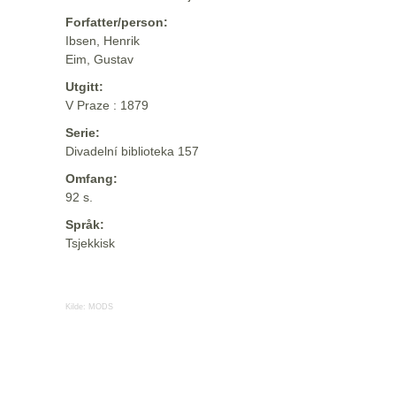
Forfatter/person:
Ibsen, Henrik
Eim, Gustav
Utgitt:
V Praze : 1879
Serie:
Divadelní biblioteka 157
Omfang:
92 s.
Språk:
Tsjekkisk
Kilde:
MODS