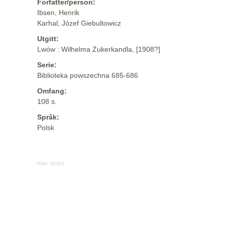
Forfatter/person:
Ibsen, Henrik
Karhal, Józef Giebultowicz
Utgitt:
Lwów : Wilhelma Zukerkandla, [1908?]
Serie:
Biblioteka powszechna 685-686
Omfang:
108 s.
Språk:
Polsk
Kilde:
MODS