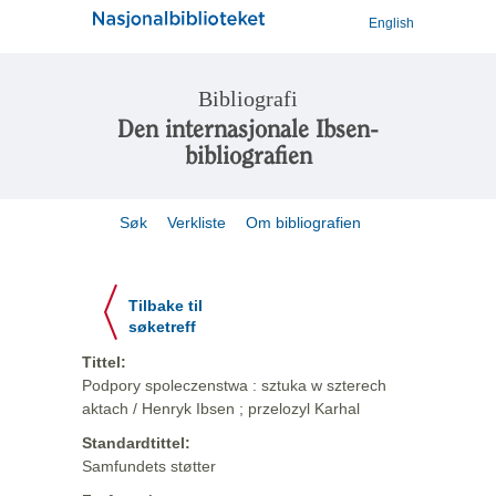
English
Bibliografi
Den internasjonale Ibsen-
bibliografien
Søk
Verkliste
Om bibliografien
Tilbake til
søketreff
Tittel:
Podpory spoleczenstwa : sztuka w szterech
aktach / Henryk Ibsen ; przelozyl Karhal
Standardtittel:
Samfundets støtter