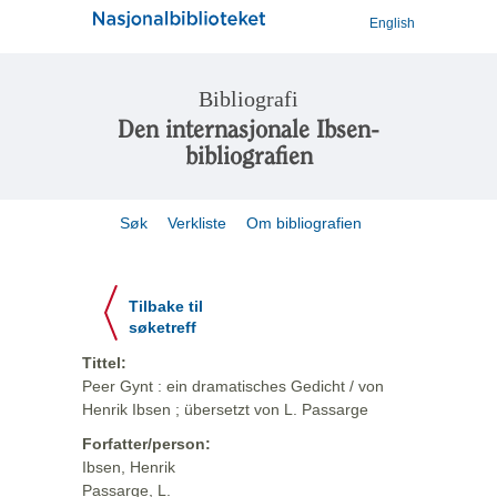
English
Bibliografi
Den internasjonale Ibsen-
bibliografien
Søk
Verkliste
Om bibliografien
Tilbake til
søketreff
Tittel:
Peer Gynt : ein dramatisches Gedicht / von
Henrik Ibsen ; übersetzt von L. Passarge
Forfatter/person:
Ibsen, Henrik
Passarge, L.