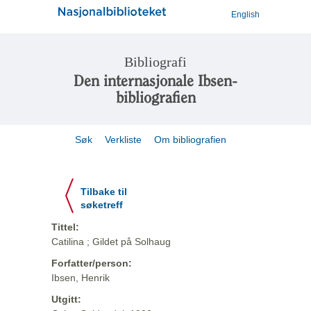
English
Bibliografi
Den internasjonale Ibsen-
bibliografien
Søk
Verkliste
Om bibliografien
Tilbake til
søketreff
Tittel:
Catilina ; Gildet på Solhaug
Forfatter/person:
Ibsen, Henrik
Utgitt: