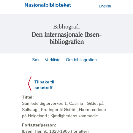
English
Bibliografi
Den internasjonale Ibsen-
bibliografien
Søk
Verkliste
Om bibliografien
Tilbake til
søketreff
Tittel:
Samlede digterverker. 1. Catilina ; Gildet på
Solhaug ; Fru Inger til Østråt ; Hærmændene
på Helgeland ; Kjærlighedens kommedie
Forfatter/person:
Ibsen, Henrik, 1828-1906 (forfatter)