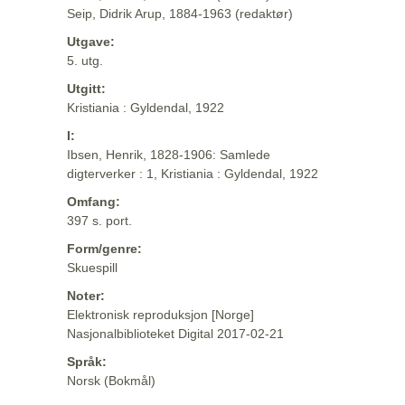
Seip, Didrik Arup, 1884-1963 (redaktør)
Utgave:
5. utg.
Utgitt:
Kristiania : Gyldendal, 1922
I:
Ibsen, Henrik, 1828-1906: Samlede
digterverker : 1, Kristiania : Gyldendal, 1922
Omfang:
397 s. port.
Form/genre:
Skuespill
Noter:
Elektronisk reproduksjon [Norge]
Nasjonalbiblioteket Digital 2017-02-21
Språk:
Norsk (Bokmål)