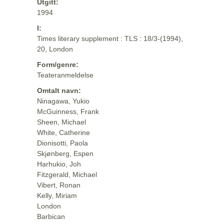
Utgitt:
1994
I:
Times literary supplement : TLS : 18/3-(1994),
20, London
Form/genre:
Teateranmeldelse
Omtalt navn:
Ninagawa, Yukio
McGuinness, Frank
Sheen, Michael
White, Catherine
Dionisotti, Paola
Skjønberg, Espen
Harhukio, Joh
Fitzgerald, Michael
Vibert, Ronan
Kelly, Miriam
London
Barbican