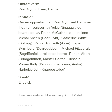
Omtalt verk:
Peer Gynt / Ibsen, Henrik
Innhold:
Om en oppsetning av Peer Gynt ved Barbican
theatre, regissert av Yukio Ninagawa og
bearbeidet av Frank McGuinness. - I rollene:
Michal Sheen (Peer Gynt), Catherine White
(Solvejg), Paola Dionisotti (Aase), Espen
Skjønberg (Dovregubben), Michael Fitzgerald
(Begriffenfeldt, rejsende herre), Ronan Vibert
(Brudgommen, Master Cotton, Hussejn),
Miriam Kelly (Brudgommens mor, Anitra),
Harhukio Joh (Knappestøber)
Språk:
Engelsk
Ibsensenterets artikkelsamling: A PEE/1994
Kilde:
MODS