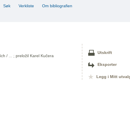
Søk
Verkliste
Om bibliografien
Utskrift
h / ... ; preložil Karel Kučera
Eksporter
Legg i Mitt utval