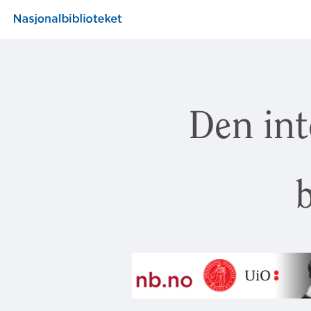
Den int
b