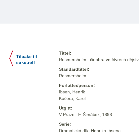
Tittel:
Tilbake til
Rosmersholm : činohra ve čtyrech dějstvíc
søketreff
Standardtittel:
Rosmersholm
Forfatter/person:
Ibsen, Henrik
Kučera, Karel
Utgitt:
V Praze : F. Šimáček, 1898
Serie:
Dramatická díla Henrika Ibsena