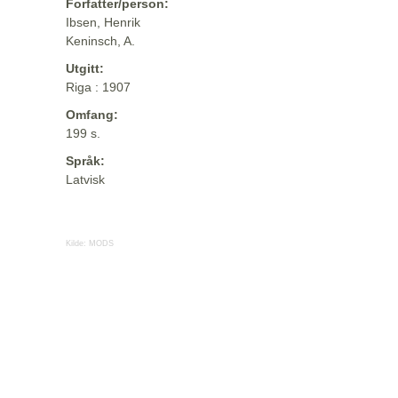
Forfatter/person:
Ibsen, Henrik
Keninsch, A.
Utgitt:
Riga : 1907
Omfang:
199 s.
Språk:
Latvisk
Kilde:
MODS