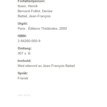
Forfatter/person:
Ibsen, Henrik
Bernard-Folliot, Denise
Battail, Jean-François
Utgitt:
Paris : Éditions Théâtrales, 2000
ISBN:
2-84260-050-9
Omfang:
307 s. ill.
Innhold:
Med etterord av Jean-François Battail
Språk:
Fransk
Kilde:
MODS