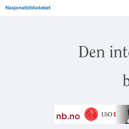
Den int
b