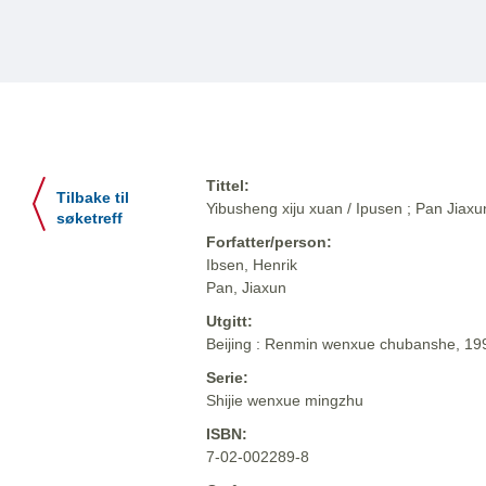
Tittel:
Tilbake til
Yibusheng xiju xuan / Ipusen ; Pan Jiaxun 
søketreff
Forfatter/person:
Ibsen, Henrik
Pan, Jiaxun
Utgitt:
Beijing : Renmin wenxue chubanshe, 19
Serie:
Shijie wenxue mingzhu
ISBN:
7-02-002289-8