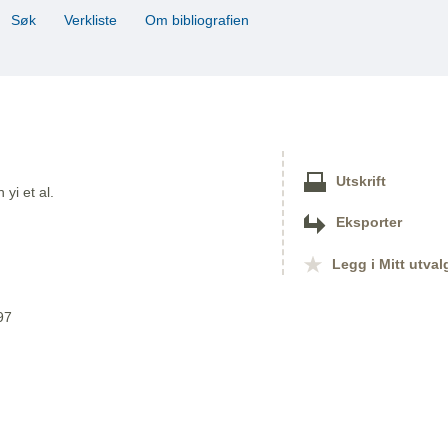
Søk
Verkliste
Om bibliografien
Utskrift
yi et al.
Eksporter
Legg i Mitt utval
97