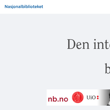
Den int
b