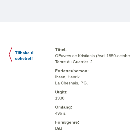
Tittel:
Tilbake til
OEuvres de Kristiania (Avril 1850-octob
søketreff
Tertre du Guerrier. 2
Forfatter/person:
Ibsen, Henrik
La Chesnais, P.G.
Utgitt:
1930
Omfang:
496 s.
Form/genre:
Dikt