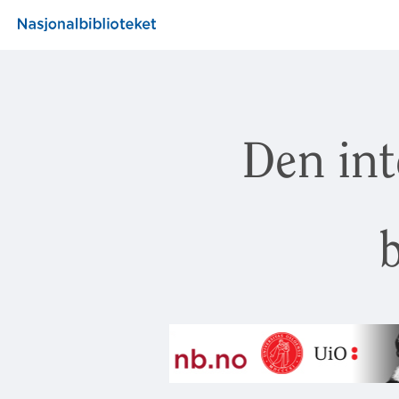
Den int
b