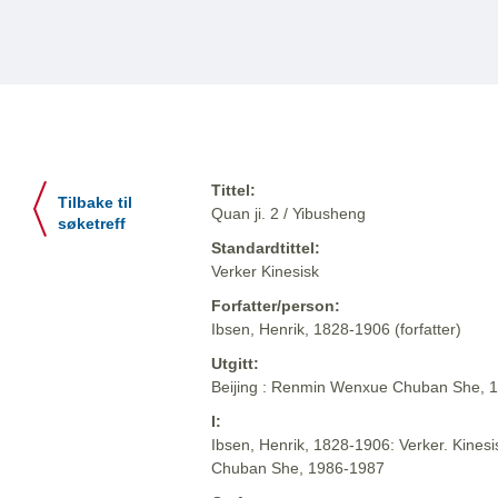
Tittel:
Tilbake til
Quan ji. 2 / Yibusheng
søketreff
Standardtittel:
Verker Kinesisk
Forfatter/person:
Ibsen, Henrik, 1828-1906 (forfatter)
Utgitt:
Beijing : Renmin Wenxue Chuban She, 
I:
Ibsen, Henrik, 1828-1906: Verker. Kinesi
Chuban She, 1986-1987