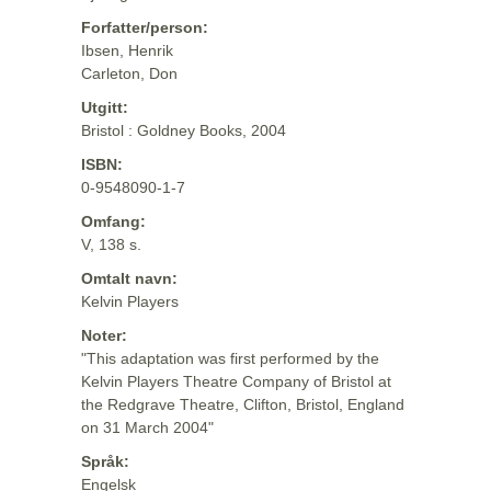
Forfatter/person:
Ibsen, Henrik
Carleton, Don
Utgitt:
Bristol : Goldney Books, 2004
ISBN:
0-9548090-1-7
Omfang:
V, 138 s.
Omtalt navn:
Kelvin Players
Noter:
"This adaptation was first performed by the
Kelvin Players Theatre Company of Bristol at
the Redgrave Theatre, Clifton, Bristol, England
on 31 March 2004"
Språk:
Engelsk