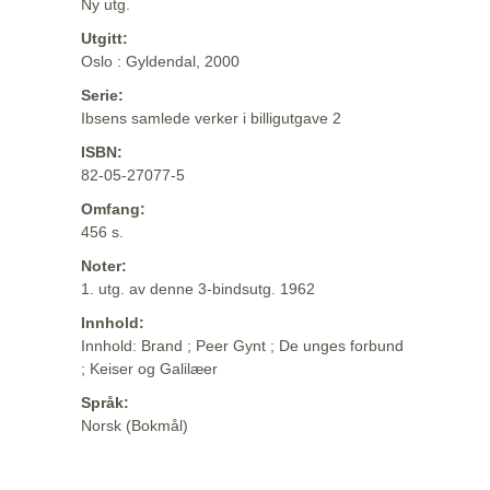
Ny utg.
Utgitt:
Oslo : Gyldendal, 2000
Serie:
Ibsens samlede verker i billigutgave 2
ISBN:
82-05-27077-5
Omfang:
456 s.
Noter:
1. utg. av denne 3-bindsutg. 1962
Innhold:
Innhold: Brand ; Peer Gynt ; De unges forbund
; Keiser og Galilæer
Språk:
Norsk (Bokmål)