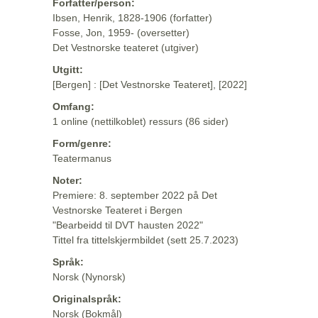
Forfatter/person:
Ibsen, Henrik, 1828-1906 (forfatter)
Fosse, Jon, 1959- (oversetter)
Det Vestnorske teateret (utgiver)
Utgitt:
[Bergen] : [Det Vestnorske Teateret], [2022]
Omfang:
1 online (nettilkoblet) ressurs (86 sider)
Form/genre:
Teatermanus
Noter:
Premiere: 8. september 2022 på Det
Vestnorske Teateret i Bergen
"Bearbeidd til DVT hausten 2022"
Tittel fra tittelskjermbildet (sett 25.7.2023)
Språk:
Norsk (Nynorsk)
Originalspråk:
Norsk (Bokmål)