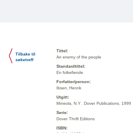
Tittel:
Tilbake til
An enemy of the people
søketreff
Standardtittel:
En folkefiende
Forfatter/person:
Ibsen, Henrik
Utgitt:
Mineola, N.Y : Dover Publications, 1999
Serie:
Dover Thrift Editions
ISBN: