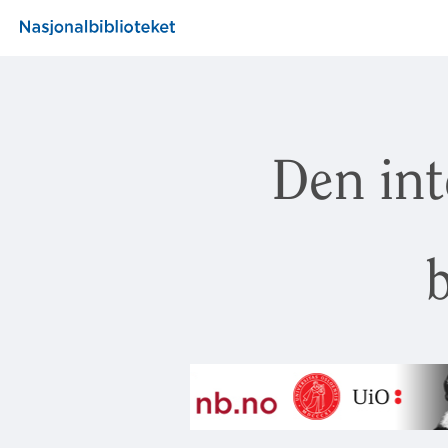
Den int
b