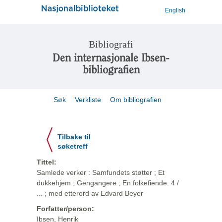
English
Bibliografi
Den internasjonale Ibsen-
bibliografien
Søk
Verkliste
Om bibliografien
Tilbake til
søketreff
Tittel:
Samlede verker : Samfundets støtter ; Et
dukkehjem ; Gengangere ; En folkefiende. 4 /
... ; med etterord av Edvard Beyer
Forfatter/person:
Ibsen, Henrik