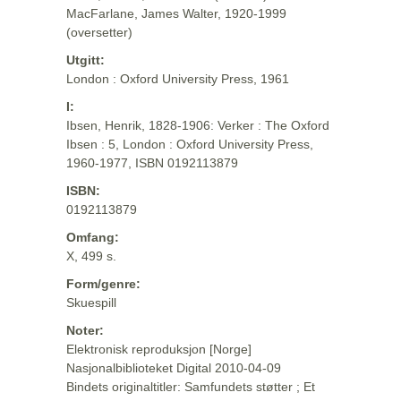
MacFarlane, James Walter, 1920-1999
(oversetter)
Utgitt:
London : Oxford University Press, 1961
I:
Ibsen, Henrik, 1828-1906: Verker : The Oxford
Ibsen : 5, London : Oxford University Press,
1960-1977, ISBN 0192113879
ISBN:
0192113879
Omfang:
X, 499 s.
Form/genre:
Skuespill
Noter:
Elektronisk reproduksjon [Norge]
Nasjonalbiblioteket Digital 2010-04-09
Bindets originaltitler: Samfundets støtter ; Et