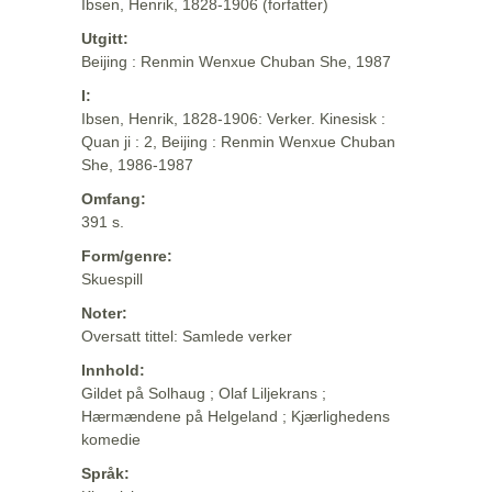
Ibsen, Henrik, 1828-1906 (forfatter)
Utgitt:
Beijing : Renmin Wenxue Chuban She, 1987
I:
Ibsen, Henrik, 1828-1906: Verker. Kinesisk :
Quan ji : 2, Beijing : Renmin Wenxue Chuban
She, 1986-1987
Omfang:
391 s.
Form/genre:
Skuespill
Noter:
Oversatt tittel: Samlede verker
Innhold:
Gildet på Solhaug ; Olaf Liljekrans ;
Hærmændene på Helgeland ; Kjærlighedens
komedie
Språk: