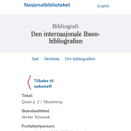
English
Bibliografi
Den internasjonale Ibsen-
bibliografien
Søk
Verkliste
Om bibliografien
Tilbake til
søketreff
Tittel:
Quan ji. 2 / Yibusheng
Standardtittel:
Verker Kinesisk
Forfatter/person: