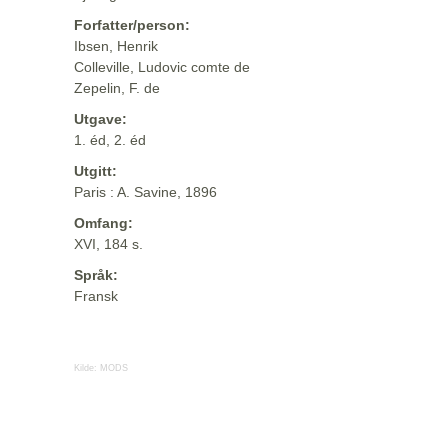
Forfatter/person:
Ibsen, Henrik
Colleville, Ludovic comte de
Zepelin, F. de
Utgave:
1. éd, 2. éd
Utgitt:
Paris : A. Savine, 1896
Omfang:
XVI, 184 s.
Språk:
Fransk
Kilde:
MODS