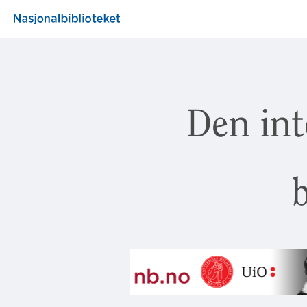
Den int
b