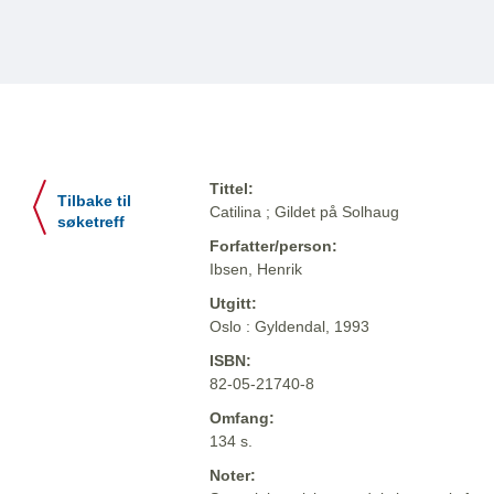
Tittel:
Tilbake til
Catilina ; Gildet på Solhaug
søketreff
Forfatter/person:
Ibsen, Henrik
Utgitt:
Oslo : Gyldendal, 1993
ISBN:
82-05-21740-8
Omfang:
134 s.
Noter: