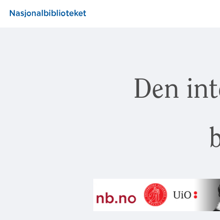
Den int
b