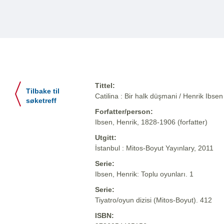
Tittel:
Tilbake til
Catilina : Bir halk düşmani / Henrik Ibse
søketreff
Forfatter/person:
Ibsen, Henrik, 1828-1906 (forfatter)
Utgitt:
İstanbul : Mitos-Boyut Yayınlary, 2011
Serie:
Ibsen, Henrik: Toplu oyunları. 1
Serie:
Tiyatro/oyun dizisi (Mitos-Boyut). 412
ISBN: