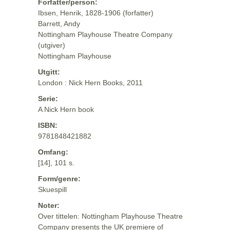
Forfatter/person:
Ibsen, Henrik, 1828-1906 (forfatter)
Barrett, Andy
Nottingham Playhouse Theatre Company
(utgiver)
Nottingham Playhouse
Utgitt:
London : Nick Hern Books, 2011
Serie:
A Nick Hern book
ISBN:
9781848421882
Omfang:
[14], 101 s.
Form/genre:
Skuespill
Noter:
Over tittelen: Nottingham Playhouse Theatre
Company presents the UK premiere of