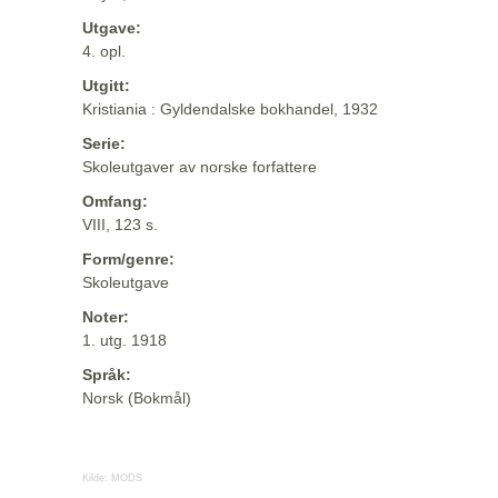
Utgave:
4. opl.
Utgitt:
Kristiania : Gyldendalske bokhandel, 1932
Serie:
Skoleutgaver av norske forfattere
Omfang:
VIII, 123 s.
Form/genre:
Skoleutgave
Noter:
1. utg. 1918
Språk:
Norsk (Bokmål)
Kilde:
MODS