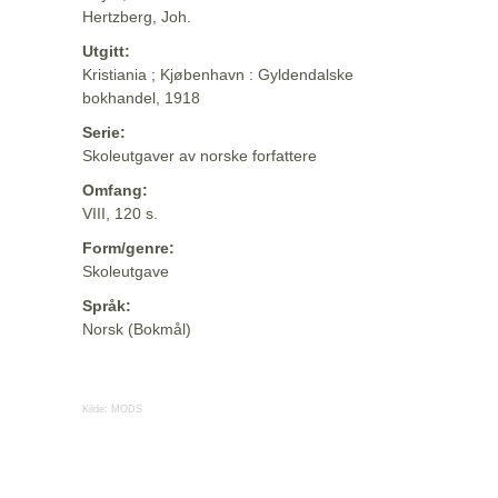
Hertzberg, Joh.
Utgitt:
Kristiania ; Kjøbenhavn : Gyldendalske
bokhandel, 1918
Serie:
Skoleutgaver av norske forfattere
Omfang:
VIII, 120 s.
Form/genre:
Skoleutgave
Språk:
Norsk (Bokmål)
Kilde:
MODS