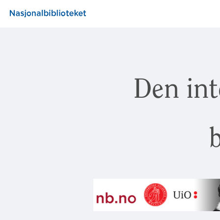
Den int
b