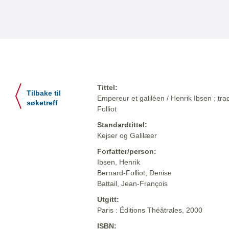
Tittel:
Tilbake til
Empereur et galiléen / Henrik Ibsen ; tr
søketreff
Folliot
Standardtittel:
Kejser og Galilæer
Forfatter/person:
Ibsen, Henrik
Bernard-Folliot, Denise
Battail, Jean-François
Utgitt:
Paris : Éditions Théâtrales, 2000
ISBN: