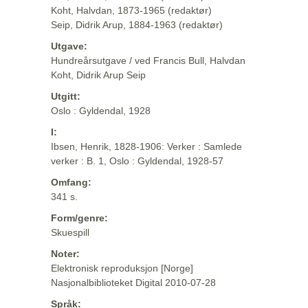
Koht, Halvdan, 1873-1965 (redaktør)
Seip, Didrik Arup, 1884-1963 (redaktør)
Utgave:
Hundreårsutgave / ved Francis Bull, Halvdan
Koht, Didrik Arup Seip
Utgitt:
Oslo : Gyldendal, 1928
I:
Ibsen, Henrik, 1828-1906: Verker : Samlede
verker : B. 1, Oslo : Gyldendal, 1928-57
Omfang:
341 s.
Form/genre:
Skuespill
Noter:
Elektronisk reproduksjon [Norge]
Nasjonalbiblioteket Digital 2010-07-28
Språk: