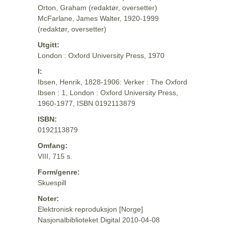
Orton, Graham (redaktør, oversetter)
McFarlane, James Walter, 1920-1999
(redaktør, oversetter)
Utgitt:
London : Oxford University Press, 1970
I:
Ibsen, Henrik, 1828-1906: Verker : The Oxford
Ibsen : 1, London : Oxford University Press,
1960-1977, ISBN 0192113879
ISBN:
0192113879
Omfang:
VIII, 715 s.
Form/genre:
Skuespill
Noter:
Elektronisk reproduksjon [Norge]
Nasjonalbiblioteket Digital 2010-04-08