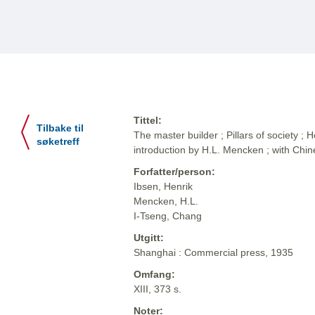
Tittel:
Tilbake til
The master builder ; Pillars of society ; 
søketreff
introduction by H.L. Mencken ; with Chi
Forfatter/person:
Ibsen, Henrik
Mencken, H.L.
I-Tseng, Chang
Utgitt:
Shanghai : Commercial press, 1935
Omfang:
XIII, 373 s.
Noter: