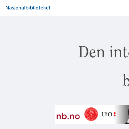
Den int
b