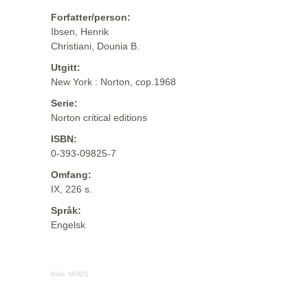
Forfatter/person:
Ibsen, Henrik
Christiani, Dounia B.
Utgitt:
New York : Norton, cop.1968
Serie:
Norton critical editions
ISBN:
0-393-09825-7
Omfang:
IX, 226 s.
Språk:
Engelsk
Kilde:
MODS