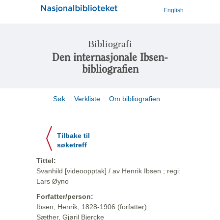
English
Bibliografi
Den internasjonale Ibsen-
bibliografien
Søk
Verkliste
Om bibliografien
Tilbake til
søketreff
Tittel:
Svanhild [videoopptak] / av Henrik Ibsen ; regi:
Lars Øyno
Forfatter/person:
Ibsen, Henrik, 1828-1906 (forfatter)
Sæther, Gjøril Bjercke