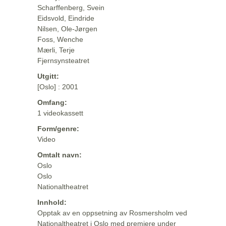
Scharffenberg, Svein
Eidsvold, Eindride
Nilsen, Ole-Jørgen
Foss, Wenche
Mærli, Terje
Fjernsynsteatret
Utgitt:
[Oslo] : 2001
Omfang:
1 videokassett
Form/genre:
Video
Omtalt navn:
Oslo
Oslo
Nationaltheatret
Innhold:
Opptak av en oppsetning av Rosmersholm ved
Nationaltheatret i Oslo med premiere under