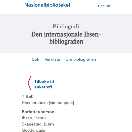
English
Bibliografi
Den internasjonale Ibsen-
bibliografien
Søk
Verkliste
Om bibliografien
Tilbake til
søketreff
Tittel:
Rosmersholm [videoopptak]
Forfatter/person:
Ibsen, Henrik
Skagestad, Bjørn
Goody, Laila