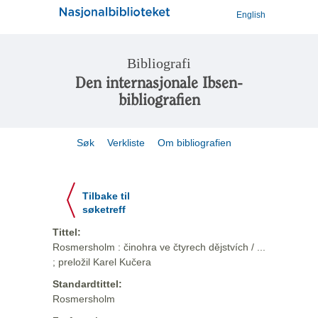
English
Bibliografi
Den internasjonale Ibsen-
bibliografien
Søk
Verkliste
Om bibliografien
Tilbake til
søketreff
Tittel:
Rosmersholm : činohra ve čtyrech dějstvích / ...
; preložil Karel Kučera
Standardtittel:
Rosmersholm