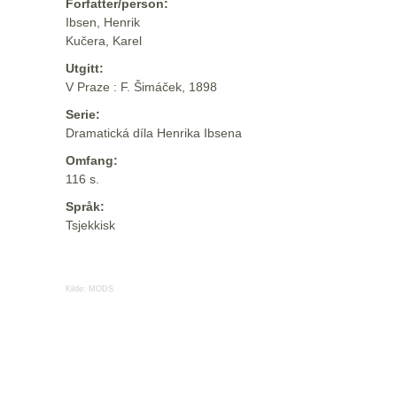
Forfatter/person:
Ibsen, Henrik
Kučera, Karel
Utgitt:
V Praze : F. Šimáček, 1898
Serie:
Dramatická díla Henrika Ibsena
Omfang:
116 s.
Språk:
Tsjekkisk
Kilde:
MODS