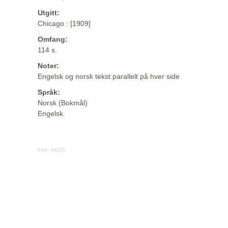
Utgitt:
Chicago : [1909]
Omfang:
114 s.
Noter:
Engelsk og norsk tekst parallelt på hver side
Språk:
Norsk (Bokmål)
Engelsk
Kilde:
MODS