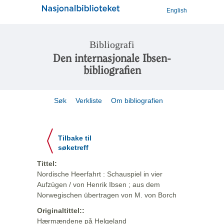
English
Bibliografi
Den internasjonale Ibsen-
bibliografien
Søk
Verkliste
Om bibliografien
Tilbake til
søketreff
Tittel:
Nordische Heerfahrt : Schauspiel in vier
Aufzügen / von Henrik Ibsen ; aus dem
Norwegischen übertragen von M. von Borch
Originaltittel::
Hærmændene på Helgeland