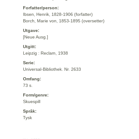
Forfatter/person:
Ibsen, Henrik, 1828-1906 (forfatter)
Borch, Marie von, 1853-1895 (oversetter)
Utgave:
[Neue Ausg.]
Utgitt:
Leipzig : Reclam, 1938
Serie:
Universal-Bibliothek. Nr. 2633
Omfang:
73 s.
Form/genre:
Skuespill
Språk:
Tysk