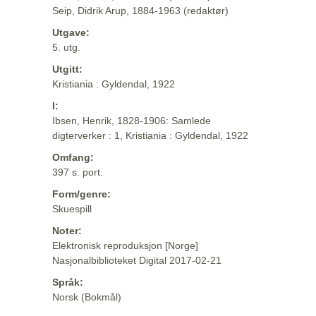
Seip, Didrik Arup, 1884-1963 (redaktør)
Utgave:
5. utg.
Utgitt:
Kristiania : Gyldendal, 1922
I:
Ibsen, Henrik, 1828-1906: Samlede
digterverker : 1, Kristiania : Gyldendal, 1922
Omfang:
397 s. port.
Form/genre:
Skuespill
Noter:
Elektronisk reproduksjon [Norge]
Nasjonalbiblioteket Digital 2017-02-21
Språk:
Norsk (Bokmål)