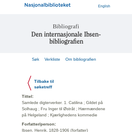
English
Bibliografi
Den internasjonale Ibsen-
bibliografien
Søk
Verkliste
Om bibliografien
Tilbake til
søketreff
Tittel:
Samlede digterverker. 1. Catilina ; Gildet på
Solhaug ; Fru Inger til Østråt ; Hærmændene
på Helgeland ; Kjærlighedens kommedie
Forfatter/person:
Ibsen, Henrik, 1828-1906 (forfatter)