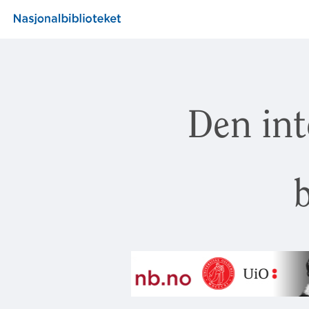
Den int
b