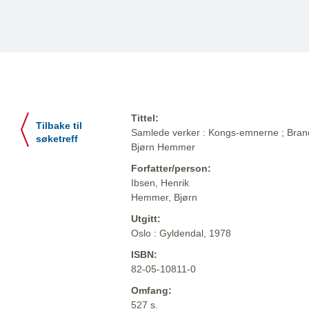
Tittel:
Tilbake til
Samlede verker : Kongs-emnerne ; Brand ;
søketreff
Bjørn Hemmer
Forfatter/person:
Ibsen, Henrik
Hemmer, Bjørn
Utgitt:
Oslo : Gyldendal, 1978
ISBN:
82-05-10811-0
Omfang:
527 s.