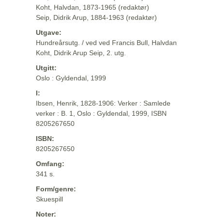
Koht, Halvdan, 1873-1965 (redaktør)
Seip, Didrik Arup, 1884-1963 (redaktør)
Utgave:
Hundreårsutg. / ved ved Francis Bull, Halvdan
Koht, Didrik Arup Seip, 2. utg.
Utgitt:
Oslo : Gyldendal, 1999
I:
Ibsen, Henrik, 1828-1906: Verker : Samlede
verker : B. 1, Oslo : Gyldendal, 1999, ISBN
8205267650
ISBN:
8205267650
Omfang:
341 s.
Form/genre:
Skuespill
Noter: