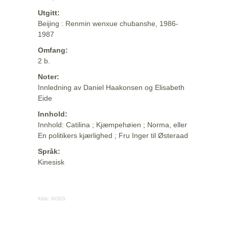
Utgitt:
Beijing : Renmin wenxue chubanshe, 1986-
1987
Omfang:
2 b.
Noter:
Innledning av Daniel Haakonsen og Elisabeth
Eide
Innhold:
Innhold: Catilina ; Kjæmpehøien ; Norma, eller
En politikers kjærlighed ; Fru Inger til Østeraad
Språk:
Kinesisk
Kilde:
MODS