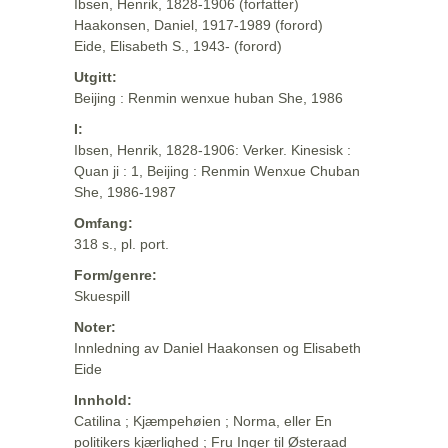
Ibsen, Henrik, 1828-1906 (forfatter)
Haakonsen, Daniel, 1917-1989 (forord)
Eide, Elisabeth S., 1943- (forord)
Utgitt:
Beijing : Renmin wenxue huban She, 1986
I:
Ibsen, Henrik, 1828-1906: Verker. Kinesisk :
Quan ji : 1, Beijing : Renmin Wenxue Chuban
She, 1986-1987
Omfang:
318 s., pl. port.
Form/genre:
Skuespill
Noter:
Innledning av Daniel Haakonsen og Elisabeth
Eide
Innhold:
Catilina ; Kjæmpehøien ; Norma, eller En
politikers kjærlighed ; Fru Inger til Østeraad