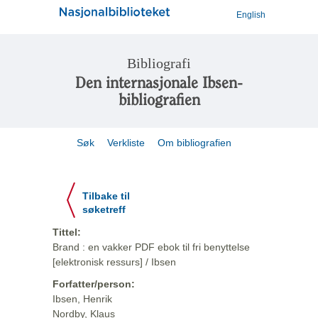
English
Bibliografi
Den internasjonale Ibsen-
bibliografien
Søk
Verkliste
Om bibliografien
Tilbake til
søketreff
Tittel:
Brand : en vakker PDF ebok til fri benyttelse
[elektronisk ressurs] / Ibsen
Forfatter/person:
Ibsen, Henrik
Nordby, Klaus