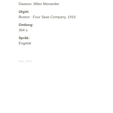
Dawson, Miles Menander
Utgitt:
Boston : Four Seas Company, 1916
Omfang:
304 s.
Språk:
Engelsk
Kilde:
MODS