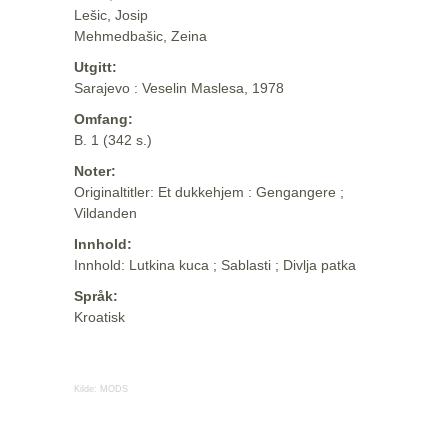
Lešic, Josip
Mehmedbašic, Zeina
Utgitt:
Sarajevo : Veselin Maslesa, 1978
Omfang:
B. 1 (342 s.)
Noter:
Originaltitler: Et dukkehjem : Gengangere ;
Vildanden
Innhold:
Innhold: Lutkina kuca ; Sablasti ; Divlja patka
Språk:
Kroatisk
Kilde:
MODS