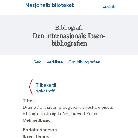
English
Bibliografi
Den internasjonale Ibsen-
bibliografien
Søk
Verkliste
Om bibliografien
Tilbake til
søketreff
Tittel:
Drame / ... ; izbor, predgovori, biljeska o piscu,
bibliografija Josip Lešic ; prevod Zeina
Mehmedbašic
Forfatter/person:
Ibsen, Henrik