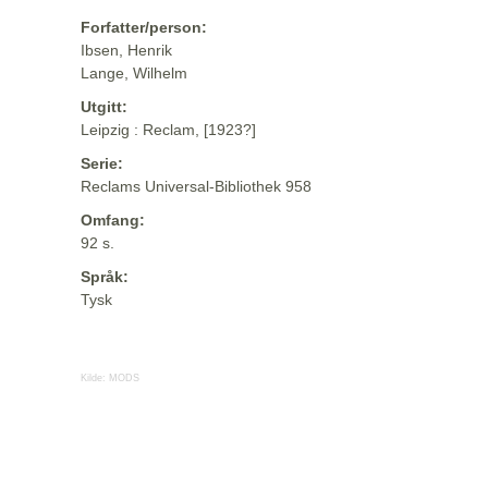
Forfatter/person:
Ibsen, Henrik
Lange, Wilhelm
Utgitt:
Leipzig : Reclam, [1923?]
Serie:
Reclams Universal-Bibliothek 958
Omfang:
92 s.
Språk:
Tysk
Kilde:
MODS