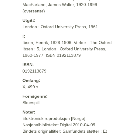
MacFarlane, James Walter, 1920-1999
(oversetter)
Utgitt:
London : Oxford University Press, 1961
I:
Ibsen, Henrik, 1828-1906: Verker : The Oxford
Ibsen : 5, London : Oxford University Press,
1960-1977, ISBN 0192113879
ISBN:
0192113879
Omfang:
X, 499 s.
Form/genre:
Skuespill
Noter:
Elektronisk reproduksjon [Norge]
Nasjonalbiblioteket Digital 2010-04-09
Bindets originaltitler: Samfundets støtter ; Et