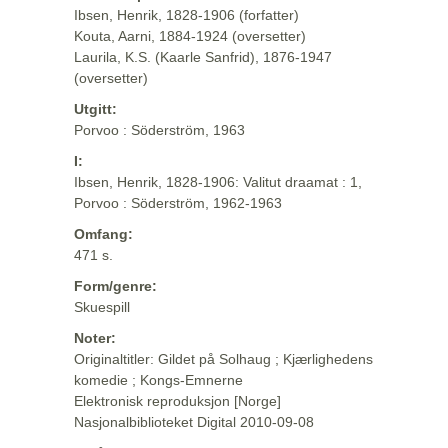
Ibsen, Henrik, 1828-1906 (forfatter)
Kouta, Aarni, 1884-1924 (oversetter)
Laurila, K.S. (Kaarle Sanfrid), 1876-1947
(oversetter)
Utgitt:
Porvoo : Söderström, 1963
I:
Ibsen, Henrik, 1828-1906: Valitut draamat : 1,
Porvoo : Söderström, 1962-1963
Omfang:
471 s.
Form/genre:
Skuespill
Noter:
Originaltitler: Gildet på Solhaug ; Kjærlighedens
komedie ; Kongs-Emnerne
Elektronisk reproduksjon [Norge]
Nasjonalbiblioteket Digital 2010-09-08