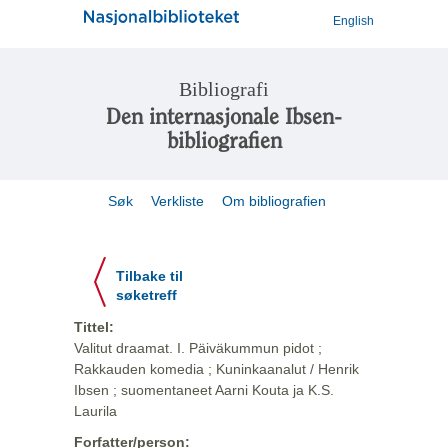
English
Bibliografi
Den internasjonale Ibsen-
bibliografien
Søk
Verkliste
Om bibliografien
Tilbake til
søketreff
Tittel:
Valitut draamat. I. Päiväkummun pidot ;
Rakkauden komedia ; Kuninkaanalut / Henrik
Ibsen ; suomentaneet Aarni Kouta ja K.S.
Laurila
Forfatter/person: