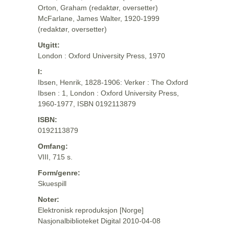
Orton, Graham (redaktør, oversetter)
McFarlane, James Walter, 1920-1999
(redaktør, oversetter)
Utgitt:
London : Oxford University Press, 1970
I:
Ibsen, Henrik, 1828-1906: Verker : The Oxford
Ibsen : 1, London : Oxford University Press,
1960-1977, ISBN 0192113879
ISBN:
0192113879
Omfang:
VIII, 715 s.
Form/genre:
Skuespill
Noter:
Elektronisk reproduksjon [Norge]
Nasjonalbiblioteket Digital 2010-04-08