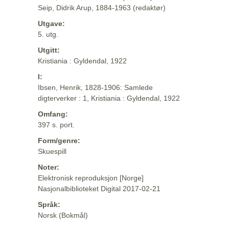
Seip, Didrik Arup, 1884-1963 (redaktør)
Utgave:
5. utg.
Utgitt:
Kristiania : Gyldendal, 1922
I:
Ibsen, Henrik, 1828-1906: Samlede
digterverker : 1, Kristiania : Gyldendal, 1922
Omfang:
397 s. port.
Form/genre:
Skuespill
Noter:
Elektronisk reproduksjon [Norge]
Nasjonalbiblioteket Digital 2017-02-21
Språk:
Norsk (Bokmål)