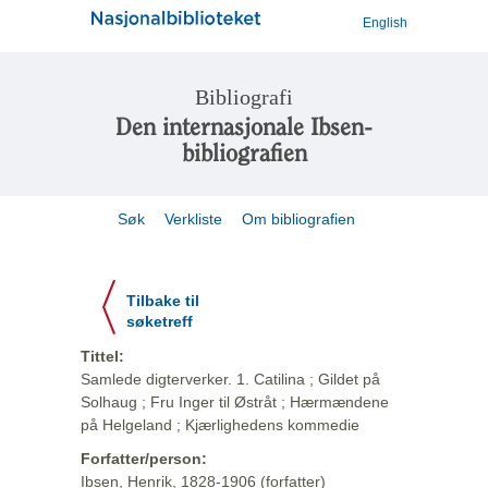
English
Bibliografi
Den internasjonale Ibsen-
bibliografien
Søk
Verkliste
Om bibliografien
Tilbake til
søketreff
Tittel:
Samlede digterverker. 1. Catilina ; Gildet på
Solhaug ; Fru Inger til Østråt ; Hærmændene
på Helgeland ; Kjærlighedens kommedie
Forfatter/person:
Ibsen, Henrik, 1828-1906 (forfatter)