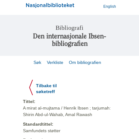
English
Bibliografi
Den internasjonale Ibsen-
bibliografien
Søk
Verkliste
Om bibliografien
Tilbake til
søketreff
Tittel:
A mirat al-mujtama / Henrik Ibsen ; tarjumah:
Shirin Abd-ul-Wahab, Amal Rawash
Standardtittel:
Samfundets støtter