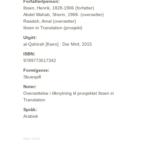
Forfatter/person:
Ibsen, Henrik, 1828-1906 (forfatter)
Abdel Wahab, Sherin, 1968- (oversetter)
Rawāsh, Amal (oversetter)
Ibsen in Translation (prosjekt)
Utgitt:
al-Qahirah [Kairo] : Dar Mirit, 2015
ISBN:
9789773517342
Form/genre:
Skuespill
Noter:
Oversettelse i tilknytning til prosjektet Ibsen in
Translation
Språk:
Arabisk
Kilde:
MODS