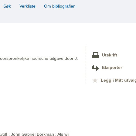
Søk
Verkliste
Om bibliografien
Utskrift
oorspronkelijke noorsche uitgave door J.
Eksporter
Legg i Mitt utval
olf ; John Gabriel Borkman ; Als wij