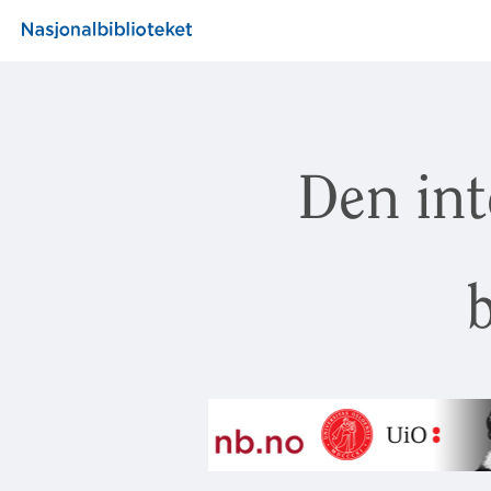
Den int
b