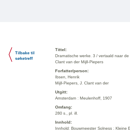
Tittel:
Tilbake til
Dramatische werke. 3 / vertaald naar de 
søketreff
Clant van der Mijll-Piepers
Forfatter/person:
Ibsen, Henrik
Mijll-Piepers, J. Clant van der
Utgitt:
Amsterdam : Meulenhoff, 1907
Omfang:
280 s., pl. ill.
Innhold:
Innhold: Bouwmeester Solness ; Kleine Ey